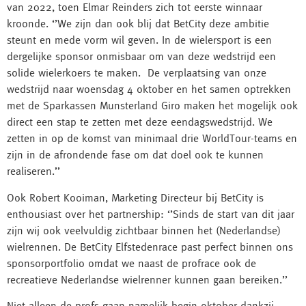
van 2022, toen Elmar Reinders zich tot eerste winnaar
kroonde. ‘’We zijn dan ook blij dat BetCity deze ambitie
steunt en mede vorm wil geven. In de wielersport is een
dergelijke sponsor onmisbaar om van deze wedstrijd een
solide wielerkoers te maken. De verplaatsing van onze
wedstrijd naar woensdag 4 oktober en het samen optrekken
met de Sparkassen Munsterland Giro maken het mogelijk ook
direct een stap te zetten met deze eendagswedstrijd. We
zetten in op de komst van minimaal drie WorldTour-teams en
zijn in de afrondende fase om dat doel ook te kunnen
realiseren.’’
Ook Robert Kooiman, Marketing Directeur bij BetCity is
enthousiast over het partnership: ‘’Sinds de start van dit jaar
zijn wij ook veelvuldig zichtbaar binnen het (Nederlandse)
wielrennen. De BetCity Elfstedenrace past perfect binnen ons
sponsorportfolio omdat we naast de profrace ook de
recreatieve Nederlandse wielrenner kunnen gaan bereiken.’’
Niet alleen de profs gaan namelijk begin oktober dankzij