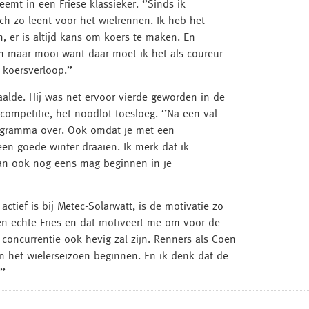
mt in een Friese klassieker. ‘’Sinds ik
ich zo leent voor het wielrennen. Ik heb het
, er is altijd kans om koers te maken. En
en maar mooi want daar moet ik het als coureur
 koersverloop.’’
aalde. Hij was net ervoor vierde geworden in de
ompetitie, het noodlot toesloeg. ‘’Na een val
programma over. Ook omdat je met een
en goede winter draaien. Ik merk dat ik
 dan ook nog eens mag beginnen in je
tief is bij Metec-Solarwatt, is de motivatie zo
een echte Fries en dat motiveert me om voor de
 concurrentie ook hevig zal zijn. Renners als Coen
an het wielerseizoen beginnen. En ik denk dat de
’’