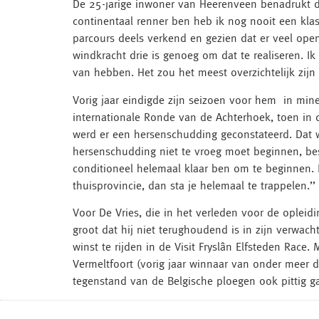
De 25-jarige inwoner van Heerenveen benadrukt dir
continentaal renner ben heb ik nog nooit een klass
parcours deels verkend en gezien dat er veel open 
windkracht drie is genoeg om dat te realiseren. I
van hebben. Het zou het meest overzichtelijk zijn 
Vorig jaar eindigde zijn seizoen voor hem in mine
internationale Ronde van de Achterhoek, toen in 
werd er een hersenschudding geconstateerd. Dat w
hersenschudding niet te vroeg moet beginnen, bes
conditioneel helemaal klaar ben om te beginnen. I
thuisprovincie, dan sta je helemaal te trappelen.’’
Voor De Vries, die in het verleden voor de opleid
groot dat hij niet terughoudend is in zijn verwac
winst te rijden in de Visit Fryslân Elfsteden Rac
Vermeltfoort (vorig jaar winnaar van onder meer d
tegenstand van de Belgische ploegen ook pittig gaa