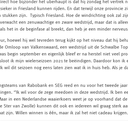
ect hoe bijzonder het uberhaupt is dat hij zondag het vertrek nee
ieker in Friesland kunnen rijden. En dat terwijl onze provincie z
stukken zijn. Typisch Friesland. Hoe de windrichting ook zal zijn
k verwacht een zenuwachtige en zware wedstrijd, maar dat is alle
als het in de beginfase al breekt, dan heb je een minder nerveus
ur, hoewel hij wel tevreden terug kijkt op het niveau dat hij beh
de Omloop van Valkenswaard, een wedstrijd uit de Schwalbe Topc
as begin september en eigenlijk bleef er na herstel niet veel 
loot ik mijn wielerseizoen 2021 te beëindigen. Daardoor kon ik e
k wil dit seizoen nog eens laten zien wat ik in huis heb. Als je
ingsteams van Rabobank en SEG reed en nu voor het tweede jaar ac
htingen. ‘’Ik wil voor de zege meedoen in deze wedstrijd. Ik ben 
e. Maar in een Nederlandse waaierkoers weet je op voorhand dat de
e Ster van Zwolle) kunnen dit ook en iedereen wil graag sterk a
t zijn. Willen winnen is één, maar ik zal het niet cadeau krijgen.